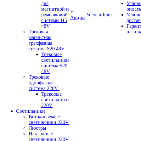
для
Услов
магнитной и
оплат
ремешковой
Услуги
Блог
Услов
Акции
системы H5
доста
48V
Гаран
Трековая
на тов
магнитная
трехфазная
система S20 48V
Трековые
светильники
система S20
48V
Трековые
однофазная
система 220V
Трековые
светильники
220V
Светильники
Встраиваемые
светильники 220V
Люстры
Накладные
светильники 220V