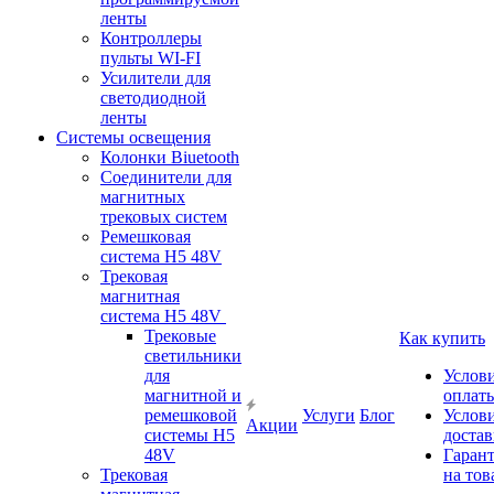
ленты
Контроллеры
пульты WI-FI
Усилители для
светодиодной
ленты
Системы освещения
Колонки Biuetooth
Соединители для
магнитных
трековых систем
Ремешковая
система H5 48V
Трековая
магнитная
система H5 48V
Трековые
Как купить
светильники
для
Услов
магнитной и
оплат
ремешковой
Услуги
Блог
Услов
Акции
системы H5
доста
48V
Гаран
Трековая
на тов