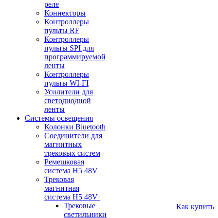
реле
Коннекторы
Контроллеры
пульты RF
Контроллеры
пульты SPI для
программируемой
ленты
Контроллеры
пульты WI-FI
Усилители для
светодиодной
ленты
Системы освещения
Колонки Biuetooth
Соединители для
магнитных
трековых систем
Ремешковая
система H5 48V
Трековая
магнитная
система H5 48V
Трековые
Как купить
светильники