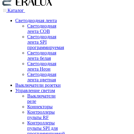
Каталог
Светодиодная лента
Светодиодная
лента COB
Светодиодная
лента SPI
программируемая
Светодиодная
лента белая
Светодиодная
лента Неон
Светодиодная
лента цветная
Выключатели розетки
Управление светом
Выключатели
реле
Коннекторы
Контроллеры
пульты RF
Контроллеры
пульты SPI для
программируемой