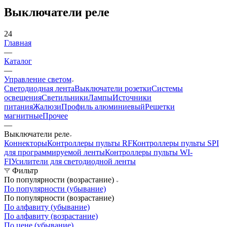
Выключатели реле
24
Главная
—
Каталог
—
Управление светом
Светодиодная лента
Выключатели розетки
Системы
освещения
Светильники
Лампы
Источники
питания
Жалюзи
Профиль алюминиевый
Решетки
магнитные
Прочее
—
Выключатели реле
Коннекторы
Контроллеры пульты RF
Контроллеры пульты SPI
для программируемой ленты
Контроллеры пульты WI-
FI
Усилители для светодиодной ленты
Фильтр
По популярности (возрастание)
По популярности (убывание)
По популярности (возрастание)
По алфавиту (убывание)
По алфавиту (возрастание)
По цене (убывание)