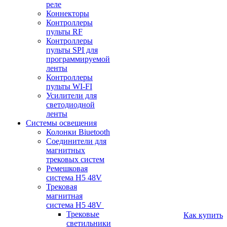
реле
Коннекторы
Контроллеры
пульты RF
Контроллеры
пульты SPI для
программируемой
ленты
Контроллеры
пульты WI-FI
Усилители для
светодиодной
ленты
Системы освещения
Колонки Biuetooth
Соединители для
магнитных
трековых систем
Ремешковая
система H5 48V
Трековая
магнитная
система H5 48V
Трековые
Как купить
светильники