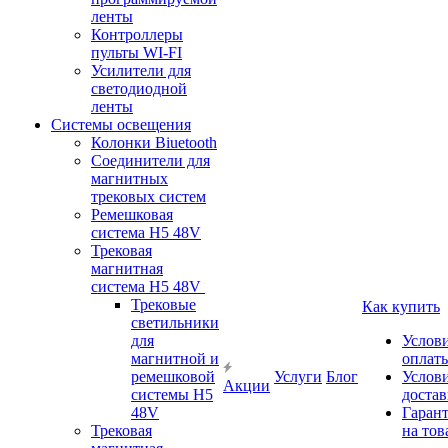
ленты
Контроллеры
пульты WI-FI
Усилители для
светодиодной
ленты
Системы освещения
Колонки Biuetooth
Соединители для
магнитных
трековых систем
Ремешковая
система H5 48V
Трековая
магнитная
система H5 48V
Трековые
Как купить
светильники
для
Услов
магнитной и
оплат
ремешковой
Услуги
Блог
Услов
Акции
системы H5
доста
48V
Гаран
Трековая
на тов