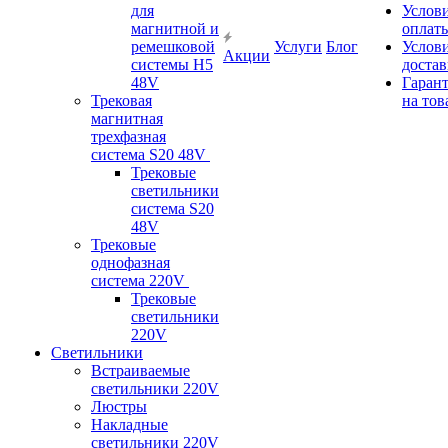
для
Услов
магнитной и
оплат
ремешковой
Услуги
Блог
Услов
Акции
системы H5
доста
48V
Гаран
Трековая
на тов
магнитная
трехфазная
система S20 48V
Трековые
светильники
система S20
48V
Трековые
однофазная
система 220V
Трековые
светильники
220V
Светильники
Встраиваемые
светильники 220V
Люстры
Накладные
светильники 220V