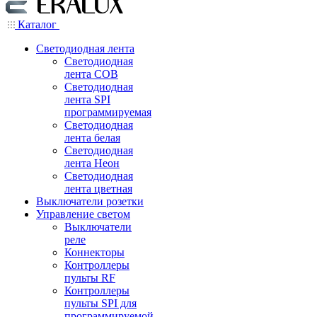
Каталог
Светодиодная лента
Светодиодная
лента COB
Светодиодная
лента SPI
программируемая
Светодиодная
лента белая
Светодиодная
лента Неон
Светодиодная
лента цветная
Выключатели розетки
Управление светом
Выключатели
реле
Коннекторы
Контроллеры
пульты RF
Контроллеры
пульты SPI для
программируемой