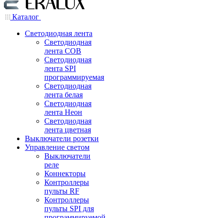
Каталог
Светодиодная лента
Светодиодная
лента COB
Светодиодная
лента SPI
программируемая
Светодиодная
лента белая
Светодиодная
лента Неон
Светодиодная
лента цветная
Выключатели розетки
Управление светом
Выключатели
реле
Коннекторы
Контроллеры
пульты RF
Контроллеры
пульты SPI для
программируемой