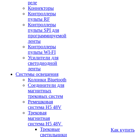
реле
Коннекторы
Контроллеры
пульты RF
Контроллеры
пульты SPI для
программируемой
ленты
Контроллеры
пульты WI-FI
Усилители для
светодиодной
ленты
Системы освещения
Колонки Biuetooth
Соединители для
магнитных
трековых систем
Ремешковая
система H5 48V
Трековая
магнитная
система H5 48V
Трековые
Как купить
светильники