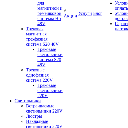
для
Услов
магнитной и
оплат
ремешковой
Услуги
Блог
Услов
Акции
системы H5
доста
48V
Гаран
Трековая
на тов
магнитная
трехфазная
система S20 48V
Трековые
светильники
система S20
48V
Трековые
однофазная
система 220V
Трековые
светильники
220V
Светильники
Встраиваемые
светильники 220V
Люстры
Накладные
светильники 220V