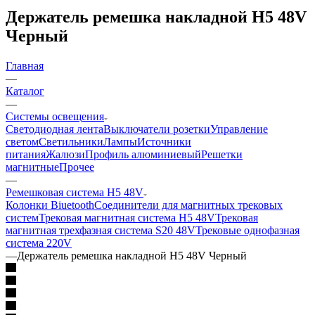
Держатель ремешка накладной H5 48V
Черный
Главная
—
Каталог
—
Системы освещения
Светодиодная лента
Выключатели розетки
Управление
светом
Светильники
Лампы
Источники
питания
Жалюзи
Профиль алюминиевый
Решетки
магнитные
Прочее
—
Ремешковая система H5 48V
Колонки Biuetooth
Соединители для магнитных трековых
систем
Трековая магнитная система H5 48V
Трековая
магнитная трехфазная система S20 48V
Трековые однофазная
система 220V
—
Держатель ремешка накладной H5 48V Черный