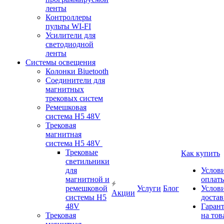
ленты
Контроллеры
пульты WI-FI
Усилители для
светодиодной
ленты
Системы освещения
Колонки Biuetooth
Соединители для
магнитных
трековых систем
Ремешковая
система H5 48V
Трековая
магнитная
система H5 48V
Трековые
Как купить
светильники
для
Услов
магнитной и
оплат
ремешковой
Услуги
Блог
Услов
Акции
системы H5
доста
48V
Гаран
Трековая
на тов